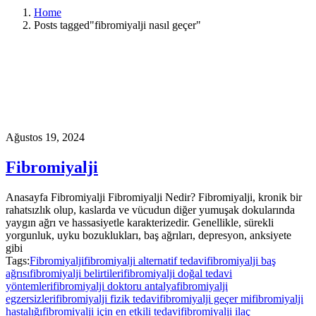
Home
Posts tagged"fibromiyalji nasıl geçer"
Ağustos 19, 2024
Fibromiyalji
Anasayfa Fibromiyalji Fibromiyalji Nedir? Fibromiyalji, kronik bir
rahatsızlık olup, kaslarda ve vücudun diğer yumuşak dokularında
yaygın ağrı ve hassasiyetle karakterizedir. Genellikle, sürekli
yorgunluk, uyku bozuklukları, baş ağrıları, depresyon, anksiyete
gibi
Tags:
Fibromiyalji
fibromiyalji alternatif tedavi
fibromiyalji baş
ağrısı
fibromiyalji belirtileri
fibromiyalji doğal tedavi
yöntemleri
fibromiyalji doktoru antalya
fibromiyalji
egzersizleri
fibromiyalji fizik tedavi
fibromiyalji geçer mi
fibromiyalji
hastalığı
fibromiyalji için en etkili tedavi
fibromiyalji ilaç