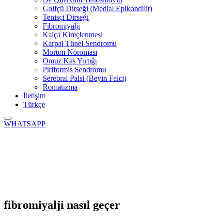
Golfçü Dirseği (Medial Epikondilit)
Tenisçi Dirseği
Fibromiyalji
Kalça Kireçlenmesi
Karpal Tünel Sendromu
Morton Nöroması
Omuz Kas Yırtığı
Piriformis Sendromu
Serebral Palsi (Beyin Felci)
Romatizma
İletişim
Türkçe
WHATSAPP
fibromiyalji nasıl geçer