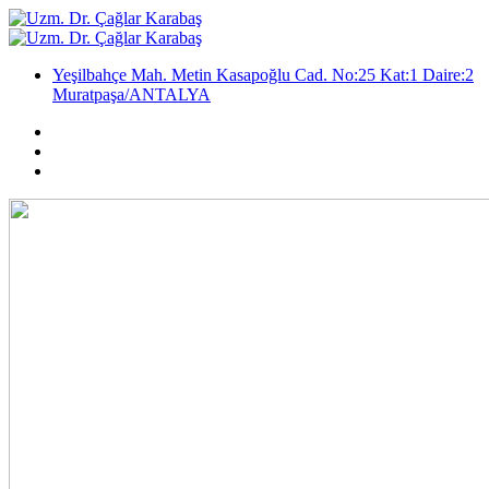
Yeşilbahçe Mah. Metin Kasapoğlu Cad. No:25 Kat:1 Daire:2
Muratpaşa/ANTALYA