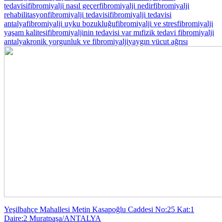
tedavisi
fibromiyalji nasıl geçer
fibromiyalji nedir
fibromiyalji
rehabilitasyon
fibromiyalji tedavisi
fibromiyalji tedavisi
antalya
fibromiyalji uyku bozukluğu
fibromiyalji ve stres
fibromiyalji
yaşam kalitesi
fibromiyaljinin tedavisi var mı
fizik tedavi fibromiyalji
antalya
kronik yorgunluk ve fibromiyalji
yaygın vücut ağrısı
Yeşilbahçe Mahallesi Metin Kasapoğlu Caddesi No:25 Kat:1
Daire:2 Muratpaşa/ANTALYA