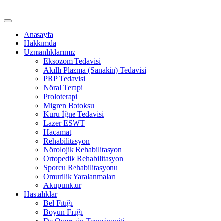
Anasayfa
Hakkımda
Uzmanlıklarımız
Eksozom Tedavisi
Akıllı Plazma (Sanakin) Tedavisi
PRP Tedavisi
Nöral Terapi
Proloterapi
Migren Botoksu
Kuru İğne Tedavisi
Lazer ESWT
Hacamat
Rehabilitasyon
Nörolojik Rehabilitasyon
Ortopedik Rehabilitasyon
Sporcu Rehabilitasyonu
Omurilik Yaralanmaları
Akupunktur
Hastalıklar
Bel Fıtığı
Boyun Fıtığı
De Quervain Tenosinoviti