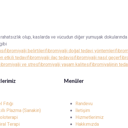
r rahatsızlık olup, kaslarda ve vücudun diğer yumuşak dokularında 
gibi
ısı
fibromiyalji belirtileri
fibromiyalji doğal tedavi yöntemleri
fibrom
en etkili tedavi
fibromiyalji ilaç tedavisi
fibromiyalji nasıl geçer
fibr
fibromiyalji ve stres
fibromiyalji yaşam kalitesi
fibromiyaljinin teda
lerimiz
Menüler
l Fıtığı
Randevu
ıllı Plazma (Sanakin)
İletişim
oloterapi
Hizmetlerimiz
ral Terapi
Hakkımızda