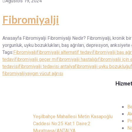
Ağustos 19, 2024
Fibromiyalji
Anasayfa Fibromiyalji Fibromiyalji Nedir? Fibromiyalji, kronik bi
yorgunluk, uyku bozuklukları, baş ağrıları, depresyon, anksiyete 
Tags:
Fibromiyalji
fibromiyalji alternatif tedavi
fibromiyalji baş ağr
tedavi
fibromiyalji geçer mi
fibromiyalji hastalığı
fibromiyalji için 
tedavisi
fibromiyalji tedavisi antalya
fibromiyalji uyku bozukluğu
fibromiyalji
yaygın vücut ağrısı
Hizmet
Be
Ak
Yeşilbahçe Mahallesi Metin Kasapoğlu
Pr
Caddesi No:25 Kat:1 Daire:2
Nö
Muratpaşa/ANTALYA