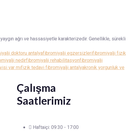
yaygın ağrı ve hassasiyetle karakterizedir. Genellikle, sürekli
iyalji doktoru antalya
fibromiyalji egzersizleri
fibromiyalji fizik
omiyalji nedir
fibromiyalji rehabilitasyon
fibromiyalji
visi var mı
fizik tedavi fibromiyalji antalya
kronik yorgunluk ve
Çalışma
Saatlerimiz
Haftaiçi: 09:30 - 17:00