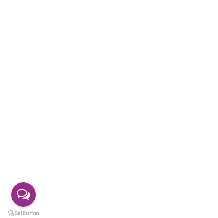
Sporcu Rehabilitasyonu
Nörolojik Rehabilitasyon
Çalışma Saatlerimiz
Haftaiçi: 09:30 - 17:00
Telefon
0541 193 80 07
Copyright © 2023 | Bu web sitesi DReklam.com Tarafından
Tasarlanmıştır.