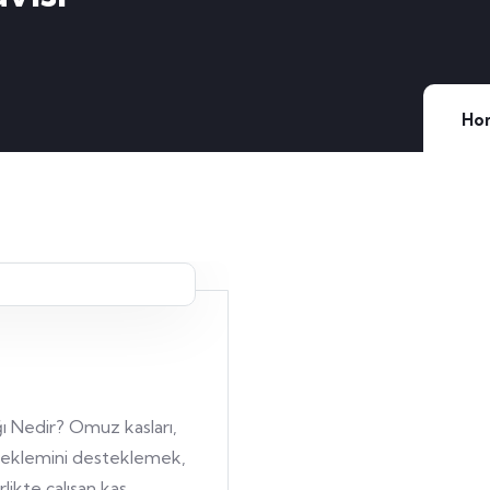
Ho
ı Nedir? Omuz kasları,
z eklemini desteklemek,
likte çalışan kas