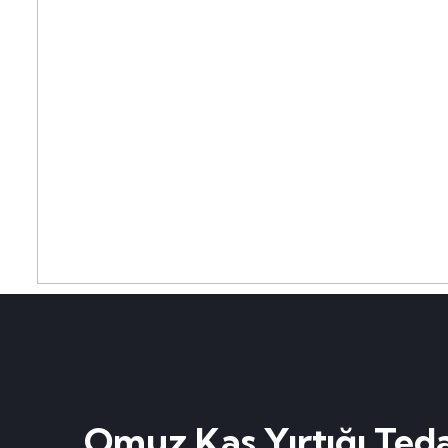
Omuz Kas Yırtığı Teda