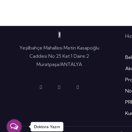
Hi
Yeşilbahçe Mahallesi Metin Kasapoğlu
Caddesi No:25 Kat:1 Daire:2
Bel
Muratpaşa/ANTALYA
Akı
Pro
Nör
PR
Kur
Doktora Yazın