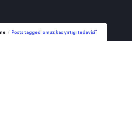
me
Posts tagged"omuz kas yırtığı tedavisi"