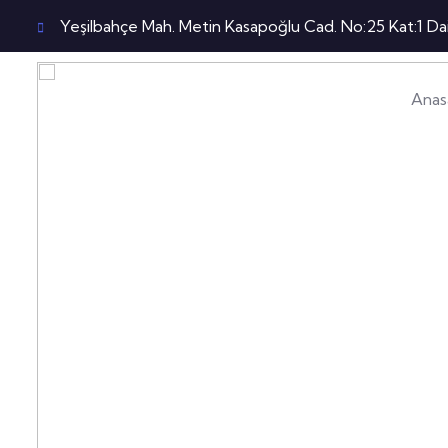
Yeşilbahçe Mah. Metin Kasapoğlu Cad. No:25 Kat:1 
Anas