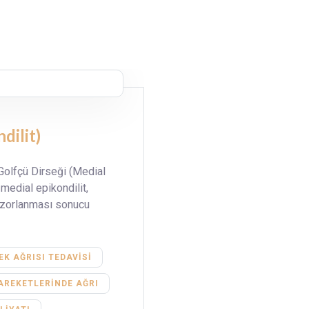
dilit)
Golfçü Dirseği (Medial
 medial epikondilit,
ı zorlanması sonucu
EK AĞRISI TEDAVISI
HAREKETLERINDE AĞRI