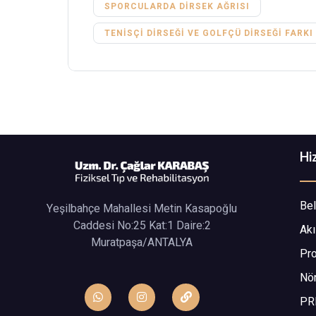
SPORCULARDA DIRSEK AĞRISI
TENISÇI DIRSEĞI VE GOLFÇÜ DIRSEĞI FARKI
Hi
Bel
Yeşilbahçe Mahallesi Metin Kasapoğlu
Caddesi No:25 Kat:1 Daire:2
Akı
Muratpaşa/ANTALYA
Pro
Nör
PR