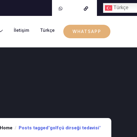
Türkçe
İletişim
Türkçe
WHATSAPP
Home
Posts tagged"golfçü dirseği tedavisi"