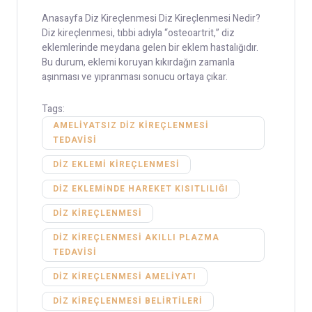
Anasayfa Diz Kireçlenmesi Diz Kireçlenmesi Nedir?
Diz kireçlenmesi, tıbbi adıyla “osteoartrit,” diz
eklemlerinde meydana gelen bir eklem hastalığıdır.
Bu durum, eklemi koruyan kıkırdağın zamanla
aşınması ve yıpranması sonucu ortaya çıkar.
Tags:
AMELIYATSIZ DIZ KIREÇLENMESI
TEDAVISI
DIZ EKLEMI KIREÇLENMESI
DIZ EKLEMINDE HAREKET KISITLILIĞI
DIZ KIREÇLENMESI
DIZ KIREÇLENMESI AKILLI PLAZMA
TEDAVISI
DIZ KIREÇLENMESI AMELIYATI
DIZ KIREÇLENMESI BELIRTILERI